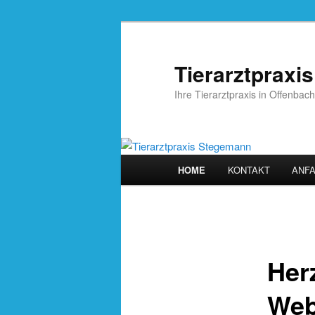
Zum
primären
Inhalt
Tierarztpraxi
springen
Ihre Tierarztpraxis in Offenb
Hauptmenü
HOME
KONTAKT
ANF
Her
Web