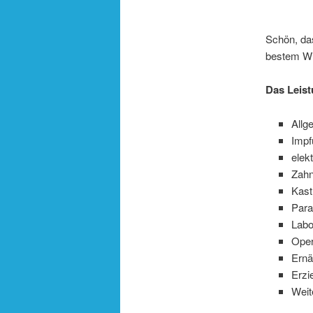
Schön, das
bestem Wi
Das Leist
Allg
Impf
elek
Zahn
Kast
Para
Labo
Oper
Ernä
Erzi
Weit